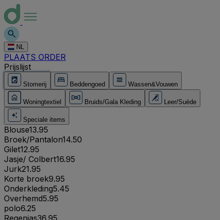
NL
PLAATS ORDER
Prijslijst
Stomerij
Beddengoed
Wassen&Vouwen
Woningtextiel
Bruids/Gala Kleding
Leer/Suède
Speciale items
Blouse
13.95
Broek/Pantalon
14.50
Gilet
12.95
Jasje/ Colbert
16.95
Jurk
21.95
Korte broek
9.95
Onderkleding
5.45
Overhemd
5.95
polo
6.25
Regenjas
36.95