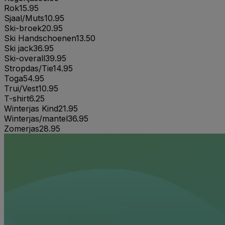
Rok
15.95
Sjaal/Muts
10.95
Ski-broek
20.95
Ski Handschoenen
13.50
Ski jack
36.95
Ski-overall
39.95
Stropdas/Tie
14.95
Toga
54.95
Trui/Vest
10.95
T-shirt
6.25
Winterjas Kind
21.95
Winterjas/mantel
36.95
Zomerjas
28.95