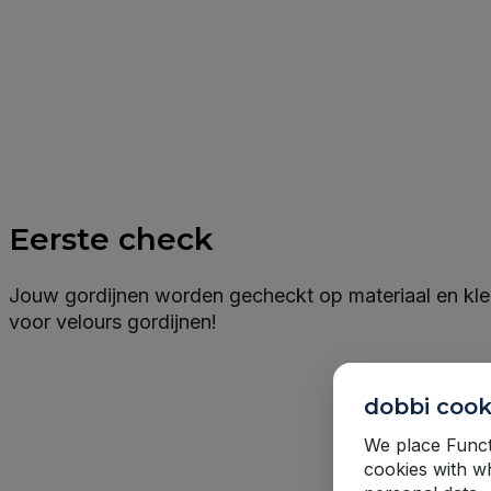
Eerste check
Jouw gordijnen worden gecheckt op materiaal en kleu
voor velours gordijnen!
dobbi cook
We place Functi
cookies with w