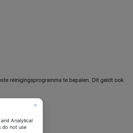
ste reinigingsprogramma te bepalen. Dit geldt ook
×
 and Analytical
s do not use