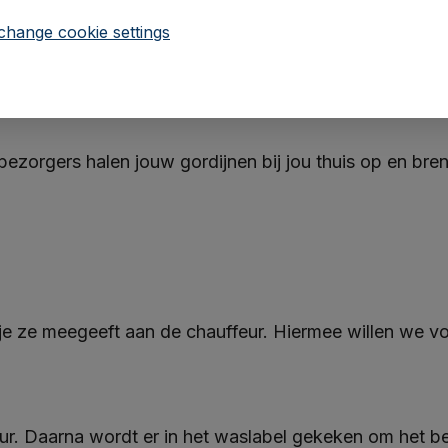
change cookie settings
 bezorgers halen jouw gordijnen bij jou thuis op en br
 je ze meegeeft aan de chauffeur. Hiermee willen we 
r. Daarna wordt er in het waslabel gekeken om het be