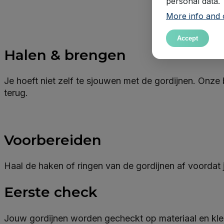
personal data.
More info and 
Accept
Halen & brengen
Je hoeft niet zelf te sjouwen met de gordijnen. Onze
terug.
Voorbereiden
Haal de haken of ringen van de gordijnen af voordat
Eerste check
Jouw gordijnen worden gecheckt op materiaal en kleu