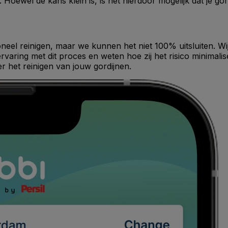
 Hoewel de kans klein is, is het hierdoor mogelijk dat je go
ioneel reinigen, maar we kunnen het niet 100% uitsluiten. Wi
varing met dit proces en weten hoe zij het risico minimali
er het reinigen van jouw gordijnen.