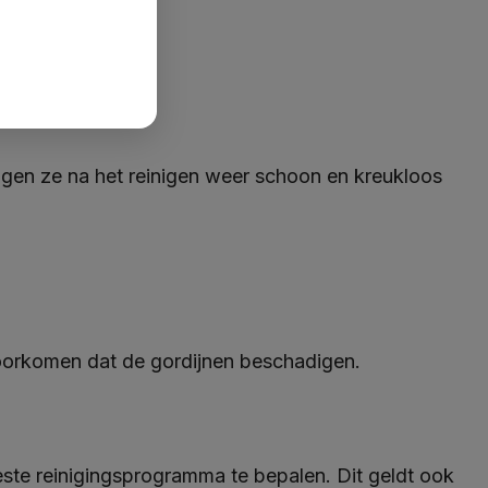
engen ze na het reinigen weer schoon en kreukloos
voorkomen dat de gordijnen beschadigen.
ste reinigingsprogramma te bepalen. Dit geldt ook