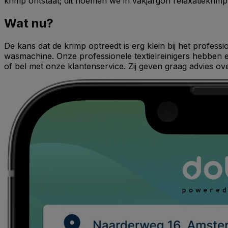
krimp ontstaat; dit noemen we in vakjargon relaxatiekrimp.
Wat nu?
De kans dat de krimp optreedt is erg klein bij het profess
wasmachine. Onze professionele textielreinigers hebben er
of bel met onze klantenservice. Zij geven graag advies ov