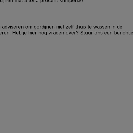
rdijnen met 3 tot 5 procent krimpen.k!
j adviseren om gordijnen niet zelf thuis te wassen in de
seren. Heb je hier nog vragen over? Stuur ons een berichtj