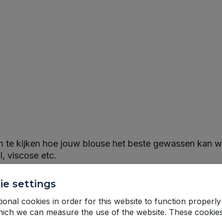
 om te kijken hoe jouw blouse het beste gewassen kan 
l, viscose etc.
ie settings
onal cookies in order for this website to function properly
hich we can measure the use of the website. These cookie