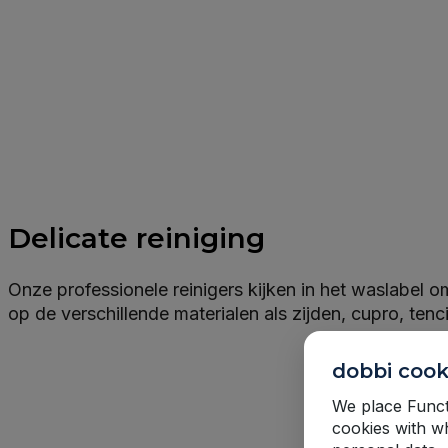
Delicate reiniging
Onze professionele reinigers kijken in het waslabel
op de verschillende materialen als zijden, cupro, tenci
dobbi cook
We place Functi
cookies with w