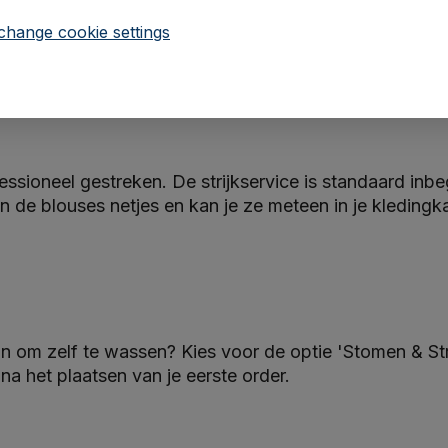
change cookie settings
essioneel gestreken. De strijkservice is standaard inb
 de blouses netjes en kan je ze meteen in je kledingk
in om zelf te wassen? Kies voor de optie 'Stomen & Stri
 het plaatsen van je eerste order.