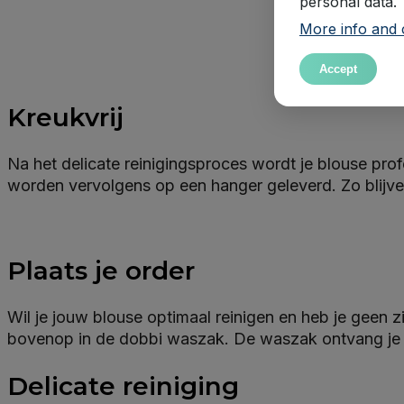
personal data.
More info and 
Accept
Kreukvrij
Na het delicate reinigingsproces wordt je blouse prof
worden vervolgens op een hanger geleverd. Zo blijven
Plaats je order
Wil je jouw blouse optimaal reinigen en heb je geen z
bovenop in de dobbi waszak. De waszak ontvang je na
Delicate reiniging