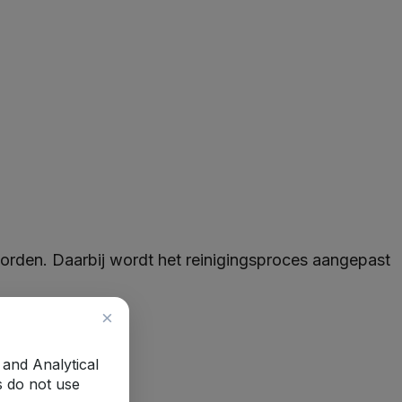
worden. Daarbij wordt het reinigingsproces aangepast
×
 and Analytical
s do not use