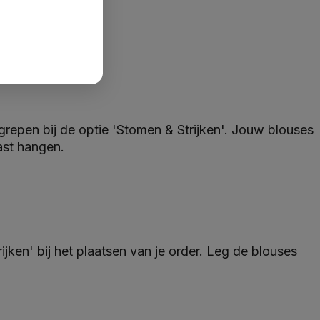
egrepen bij de optie 'Stomen & Strijken'. Jouw blouses
ast hangen.
jken' bij het plaatsen van je order. Leg de blouses